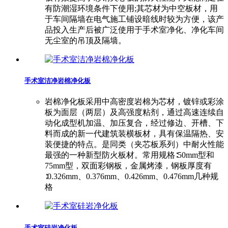
有防潮湿环境条件下使用;其芯材为中空板材，用
于车间隔墙在电气施工铺设暗线时较为方便，该产
品投入生产后被广泛使用于手术室净化、净化车间
无尘室的吊顶及隔墙。
手术室洁净岩棉净化板
岩棉净化板采用中高密度岩棉为芯材，镀锌或彩涂
板为面层（两层）及高强度粘剂，通过高速连续自
动化成型机加温、加压复合，经过修边、开槽、下
料而成的新一代建筑装横板材，具有保温隔热、安
装便捷的特点。是同类（夹芯板系列）中耐火性能
最强的一种新型防火板材。常用规格∶50mm型和
75mm型，双面彩钢板，金属烤漆，钢板厚度有
∶0.326mm、0.376mm、0.426mm、0.476mm几种规
格
手术室硅岩净化板