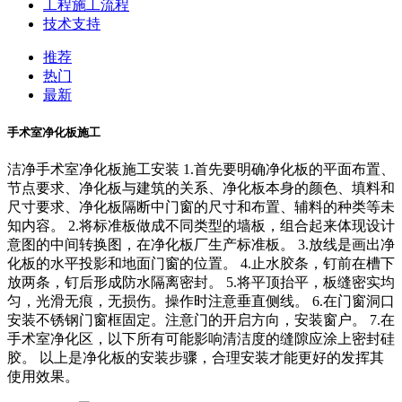
工程施工流程
技术支持
推荐
热门
最新
手术室净化板施工
洁净手术室净化板施工安装 1.首先要明确净化板的平面布置、
节点要求、净化板与建筑的关系、净化板本身的颜色、填料和
尺寸要求、净化板隔断中门窗的尺寸和布置、辅料的种类等未
知内容。 2.将标准板做成不同类型的墙板，组合起来体现设计
意图的中间转换图，在净化板厂生产标准板。 3.放线是画出净
化板的水平投影和地面门窗的位置。 4.止水胶条，钉前在槽下
放两条，钉后形成防水隔离密封。 5.将平顶抬平，板缝密实均
匀，光滑无痕，无损伤。操作时注意垂直侧线。 6.在门窗洞口
安装不锈钢门窗框固定。注意门的开启方向，安装窗户。 7.在
手术室净化区，以下所有可能影响清洁度的缝隙应涂上密封硅
胶。 以上是净化板的安装步骤，合理安装才能更好的发挥其
使用效果。