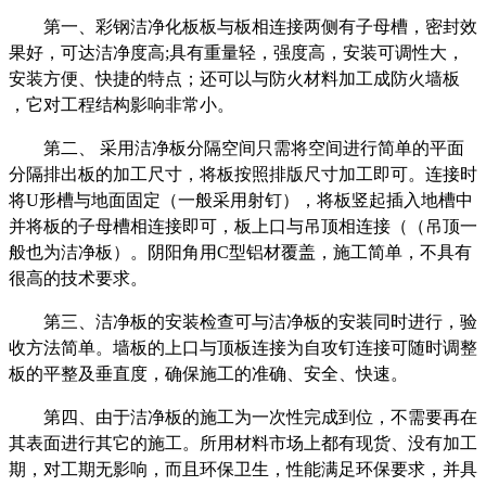
第一、彩钢洁净化板板与板相连接两侧有子母槽，密封效
果好，可达洁净度高;具有重量轻，强度高，安装可调性大，
安装方便、快捷的特点；还可以与防火材料加工成防火墙板
，它对工程结构影响非常小。
第二、 采用洁净板分隔空间只需将空间进行简单的平面
分隔排出板的加工尺寸，将板按照排版尺寸加工即可。连接时
将U形槽与地面固定（一般采用射钉），将板竖起插入地槽中
并将板的子母槽相连接即可，板上口与吊顶相连接（（吊顶一
般也为洁净板）。阴阳角用C型铝材覆盖，施工简单，不具有
很高的技术要求。
第三、洁净板的安装检查可与洁净板的安装同时进行，验
收方法简单。墙板的上口与顶板连接为自攻钉连接可随时调整
板的平整及垂直度，确保施工的准确、安全、快速。
第四、由于洁净板的施工为一次性完成到位，不需要再在
其表面进行其它的施工。所用材料市场上都有现货、没有加工
期，对工期无影响，而且环保卫生，性能满足环保要求，并具