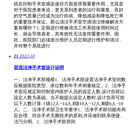
统在控制手术室感染途径方面发挥着重要作用，尤其是
对于医院患者来说，更关系到患者的治疗和康复。良好
的空气质量已经成为治疗疾病、降低感染和降低死亡率
的重要技术保证。那么清洁手术室空调清洁维修解决方
案有哪些？1. 定期进行维修清洗工作系统使用时间过
长，就会导致衰老，其有效性无法发挥重要作用。因
此，医院部门必须派出维护人员定期进行维护和清洁，
并对整个系统进行
21
2022-10
层流洁净手术室设计说明
一、洁净手术部规模1、洁净手术部设置洁净手术室间数
应根据医院类型、床位数和年手术例量核定。2、洁净手
术室应规定和控制室内医护人员的设定人数,设计负荷以
设定人数为基础。当不能提出设定人数时,设计负荷可按
以下人数计算: I 级12人~14人,Ⅱ级10人~12人,Ⅲ级6人~10
人。二、洁净手术部卫生学要求1、洁净手术部功能布局
应合理、符合手术无菌技术的原则,并应做到联系便捷、
洁污分明。2、洁净手术部房间