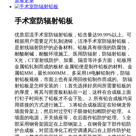
查看更多
手术室防辐射铅板
优质层流手术室防辐射铅板，铅含量达99.99%以上。可
根据用户需要定尺轧制浇铸，洁净手术室防辐射铅板，
是射线辐射防护的必备材料。铅板具有很强的防腐蚀，
耐酸耐碱，耐酸环境施工、医用防辐射，防辐射铅板，
X光，CT室射线防护、加重、隔音等许多方面；铅板用
金属铅轧制而成的板材.金属铅便是制作铅板的材料。金
属铅MM，最长8000MM， 多采用1#电解铅制作，防辐
射铅板规格，市面上也有采用回收铅制作而成的。 防辐
射铅板是怎样安装的： 1.首先选择好房间所需要铅板的
的厚度，将其与密度板粘贴在一起，这样在合成板上面
打钉子时间长了铅板才不会下坠。 2. 所有铅合成板均采
用搭接的方式进行施工。 3.将铅合成板固定在轻钢龙骨
墙面骨架上，然后对过空钉子眼做铅扣帽防护处理。 4.
墙面的电源，开关插座等，在后面作铅防护处理。 5.全
部采用钢骨架固定在上部钢架上，在钢骨架下部作铅防
护合成板，对层流净化工程空调通风口在上部作防护处