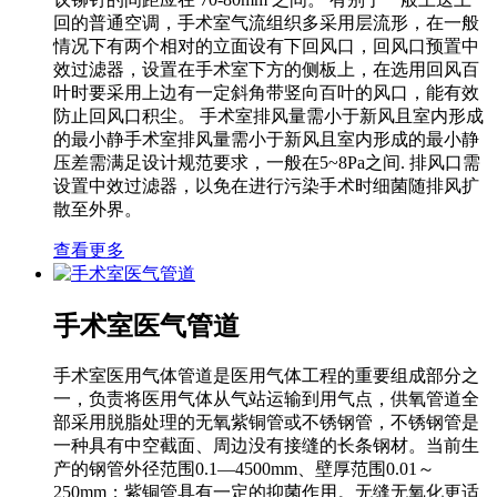
回的普通空调，手术室气流组织多采用层流形，在一般
情况下有两个相对的立面设有下回风口，回风口预置中
效过滤器，设置在手术室下方的侧板上，在选用回风百
叶时要采用上边有一定斜角带竖向百叶的风口，能有效
防止回风口积尘。 手术室排风量需小于新风且室内形成
的最小静手术室排风量需小于新风且室内形成的最小静
压差需满足设计规范要求，一般在5~8Pa之间. 排风口需
设置中效过滤器，以免在进行污染手术时细菌随排风扩
散至外界。
查看更多
手术室医气管道
手术室医用气体管道是医用气体工程的重要组成部分之
一，负责将医用气体从气站运输到用气点，供氧管道全
部采用脱脂处理的无氧紫铜管或不锈钢管，不锈钢管是
一种具有中空截面、周边没有接缝的长条钢材。当前生
产的钢管外径范围0.1—4500mm、壁厚范围0.01～
250mm；紫铜管具有一定的抑菌作用。无缝无氧化更适