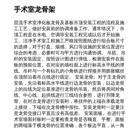
手术室龙骨架
层流手术室净化板龙骨及基板吊顶安装工程的流程及施
工工艺，做好安装前的协调准备工作。通常情况下，吊
顶工程是在水电、空调等安装工程完成以后才开始施
工。洁净手术室工程施工严格按照图纸进行组合板尺寸
的选择，对于灯盘、烟感、风口等设施的安装位置进行
综合的考虑，必要时可与甲方进行沟通协调。 吊筋、吊
杆的安装固定。按照设计图进行弹线，检测安装件在面
板的预留位置。在对应的墙柱面上进行标高水平线的弹
线。吊杆与一个有钻孔的小角铁进行焊接并用膨胀螺丝
在顶部沿着吊点线进行固定。 安装龙骨。对于主龙骨的
安装，先沿着标高水平线进行边龙骨的安装，以边龙骨
上的拉线为定位基准进行龙骨的吊装。然后将房间对角
线、中心线、起拱线进行三线结合参照，进行升降龙
骨。在对次龙骨进行安装时，将挂件的上端在承载龙骨
上接挂，下端在次龙骨槽中按扣。安装龙骨时一定要注
意龙骨交接口平直且没有高低差。 安装面板。在进行手
术室墙面封板时一定要检查龙骨是否顺直、平整。面板
的两端落于横龙骨的位置准确，各个板边平直，从一角