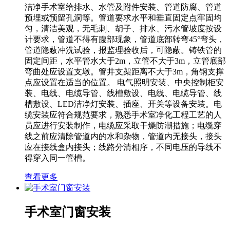
洁净手术室给排水、水管及附件安装、管道防腐、管道
预埋或预留孔洞等。管道要求水平和垂直固定点牢固均
匀，清洁美观，无毛刺、胡子、排水、污水管坡度按设
计要求，管道不得有腹部现象，管道底部转弯45°弯头，
管道隐蔽冲洗试验，报监理验收后，可隐蔽。铸铁管的
固定间距，水平管水大于2m，立管不大于3m，立管底部
弯曲处应设置支墩。管井支架距离不大于3m，角钢支撑
点应设置在适当的位置。 电气照明安装、中央控制柜安
装、电线、电缆导管、线槽敷设、电线、电缆导管、线
槽敷设、LED洁净灯安装、插座、开关等设备安装。电
缆安装应符合规范要求，熟悉手术室净化工程工艺的人
员应进行安装制作，电缆应采取干燥防潮措施；电缆穿
线之前应清除管道内的水和杂物，管道内无接头，接头
应在接线盒内接头；线路分清相序，不同电压的导线不
得穿入同一管槽。
查看更多
手术室门窗安装