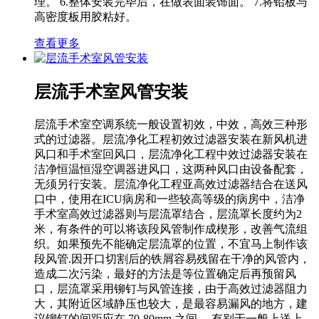
理。 6.整体安装完毕后，在做表面装饰面。 7.将铅板与
高密度板用胶粘好。
查看更多
层流手术室风管安装
层流手术室空调系统一般设置初效，中效，高效三种形
式的过滤器。层流净化工程初效过滤器安装在新风机进
风口和手术室回风口，层流净化工程中效过滤器安装在
洁净恒温恒湿空调器进风口，这两种风口由设备配套，
无须另行安装。层流净化工程亚高效过滤器结合在送风
口中，使用在ICU病房和一些较高等级的病房中，洁净
手术室高效过滤器则与层流罩结合，层流罩长度约为2
米，有条件的可以将该段风管制作成楔形，改善气流组
织。如果预先不能确定层流罩的位置，不宜马上制作该
段风管.因开口切割后的铁屑容易残留在干净的风管内，
造成二次污染，最好的方法是等位置确定后再预留风
口，层流罩采用铆钉与风管连接，由于高效过滤器阻力
大，其附近区域静压也较大，是最容易漏风的地方，建
议铆钉的间距应在 70-80mm 之间。 有别于一般上送上