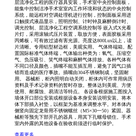
层流净化工程的医疗器具安装，手术室中央控制面板，
能集中控制洁净⼿术室室内⼯作环境和状态的中央控制
系统，能远程对空调处理机进⾏控制，控制⾯板采⽤进
⼝触摸式液晶显⽰，照明控制、计时钟及麻醉倒计时、
调光控制、层流净化工程空调系统控制等 嵌⼊式X光看
⽚灯，采⽤滚轴式压⽚装置，取放⽅便，表⾯胶板采⽤
丙烯板，可有效过滤有害光源。亮度达800Lux以上，读
⽚清晰。专⽤铝型材边框，美观实⽤。 气体终端箱。配
置国际标准⽓体终端，⽓体输出种类为：氧⽓、压缩空
⽓、负压吸引、笑⽓终端和⿇醉⽓体排放。各种⽓体有
不同⼝径及颜⾊，插嘴不能互插互⽤，避免了因⽓⼝插
错⽽造成的医疗事故。插嘴由304不锈钢制成，坚固耐
⽤。 器械柜，柜内照明⾃动关闭，柜体内可作常⽤病历
资料及⼿术记录资料的暂时存放。整体达到美观、⽅便
使⽤、耐腐蚀、易清洁等特点。 各设备根据施工图按入
墙体开口部位安装或根据设备本身安装说明安装。将本
体下部插入衬垫，以框架为基准来调整水平。对本体内
侧竖向固定龙骨用不锈钢螺丝（M5×30一50）紧固。器
械柜等预先下部开孔的器具，用其下孔螺母锁住。手术
室内外露的其他设备在验收前须进行临时保护。
查看更多