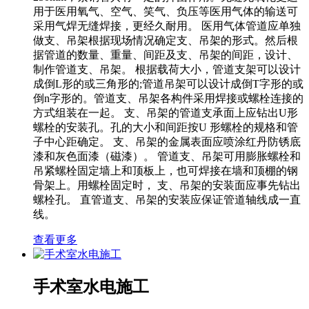
用于医用氧气、空气、笑气、负压等医用气体的输送可
采用气焊无缝焊接，更经久耐用。 医用气体管道应单独
做支、吊架根据现场情况确定支、吊架的形式。然后根
据管道的数量、重量、间距及支、吊架的间距，设计、
制作管道支、吊架。 根据载荷大小，管道支架可以设计
成倒L形的或三角形的;管道吊架可以设计成倒T字形的或
倒n字形的。管道支、吊架各构件采用焊接或螺栓连接的
方式组装在一起。 支、吊架的管道支承面上应钻出U形
螺栓的安装孔。孔的大小和间距按U 形螺栓的规格和管
子中心距确定。 支、吊架的金属表面应喷涂红丹防锈底
漆和灰色面漆（磁漆）。 管道支、吊架可用膨胀螺栓和
吊紧螺栓固定墙上和顶板上，也可焊接在墙和顶棚的钢
骨架上。用螺栓固定时， 支、吊架的安装面应事先钻出
螺栓孔。 直管道支、吊架的安装应保证管道轴线成一直
线。
查看更多
手术室水电施工