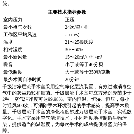
统。
主要技术指标参数
室内压力
正压
最小换气次数
24次/每小时
工作区平均风速
-（m/s)
温度
21〜25摄氏度
相对湿度
30〜60%
最小新风量
15〜20m³/小时•m²
噪音
小于或等于40分贝
最低照度
大于或等于350勒克斯
最少术间自净时间
20分钟
千级洁净层流手术室采用空气净化层流装置，有效过滤消毒空
气中的灰尘颗粒和细菌。千级层流手术室每立方米沉降菌少于
2种，空气洁净度可达99.98%。室内恒温、恒湿、恒压，每小
时通风600次，可消除手术环境引起的手术感染，提高手术质
量。千级层流手术室的净化程度超过万级层流手术室，实现数
字化。手术室采用空气清洁技术，不同程度地控制微生物污
染，提供适当的温湿度，为每次手术的成功提供最坚实的保
障。