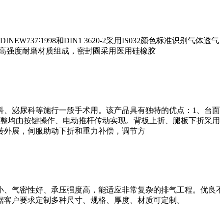
9/DINEW737∶1998和DIN1 3620-2采用IS032颜色
及高强度耐磨材质组成，密封圈采用医用硅橡胶
科、泌尿科等施行一般手术用。该产品具有独特的优点：1、台面
整均由按键操作、电动推杆传动实现。背板上折、腿板下折采用
旋转外展，伺服助动下折和重力补偿，调节方
小、气密性好、承压强度高，能适应非常复杂的排气工程。优良
据客户要求定制多种尺寸、规格、厚度、材质可定制。