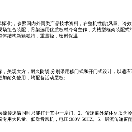
家标准)，参照国内外同类产品技术资料，在整机性能(风量、冷效
，现场组合装配，骨架选用优质板材冷弯主作，为槽型框架装配式
整体结构新颖独特，重量轻，密封保温
作，牢固可靠，美观大方，耐久防锈;分别采用移门式和开门式设计，以
更加耐久使用，均配备活动层板;
，层流传递窗同时只能打开其中一扇门。2、传递窗外箱体材质为
专用大风量、低噪音风机，电压∶380V 50HZ。5、层流传递