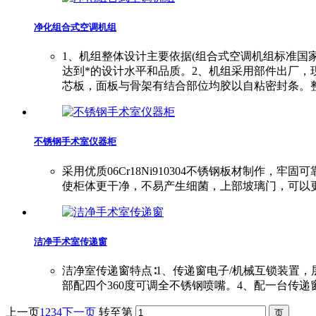
净化组合式空调机组
1、机组整体设计主要依据(组合式空调机组标准国
达到*的设计水平和品质。2、机组采用部件出厂
芯板，面板与骨架有结合部位均胶以自粘密封条。
不锈钢手术室仪器柜
采用优质06Cr18Ni910304不锈钢板材制
使柜体更干净，不易产生细菌，上部坡璃门，可以
洁净手术室传递窗
洁净室传递窗特点∶1、传递窗电子/机械互锁装置
部配四个360度可调全不锈钢喷嘴。4、配一台传递窗
上一页
1
2
3
4
下一页
转至第